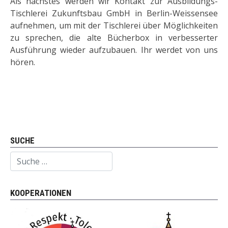
Als nächstes werden wir Kontakt zur Ausbildungs-
Tischlerei Zukunftsbau GmbH in Berlin-Weissensee
aufnehmen, um mit der Tischlerei über Möglichkeiten
zu sprechen, die alte Bücherbox in verbesserter
Ausführung wieder aufzubauen. Ihr werdet von uns
hören.
Vorheriger Beitrag: 2025_12_29 - Blankenburger B
Nächster Beitrag: 2025_07_30 - B
Zurück
Weiter
SUCHE
Suchen
KOOPERATIONEN